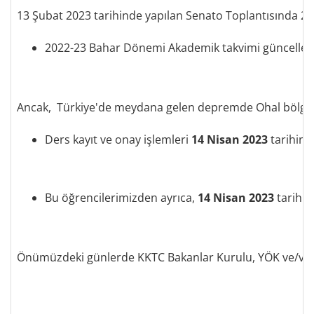
13 Şubat 2023 tarihinde yapılan Senato Toplantısında 202
2022-23 Bahar Dönemi Akademik takvimi güncellenm
Ancak, Türkiye'de meydana gelen depremde Ohal bölgesi i
Ders kayıt ve onay işlemleri
14 Nisan 2023
tarihine
Bu öğrencilerimizden ayrıca,
14 Nisan 2023
tarihi
Önümüzdeki günlerde KKTC Bakanlar Kurulu, YÖK ve/veya 