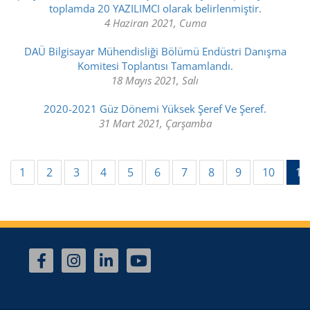
toplamda 20 YAZILIMCI olarak belirlenmiştir.
4 Haziran 2021, Cuma
DAÜ Bilgisayar Mühendisliği Bölümü Endüstri Danışma
Komitesi Toplantısı Tamamlandı.
18 Mayıs 2021, Salı
2020-2021 Güz Dönemi Yüksek Şeref Ve Şeref.
31 Mart 2021, Çarşamba
1
2
3
4
5
6
7
8
9
10
11