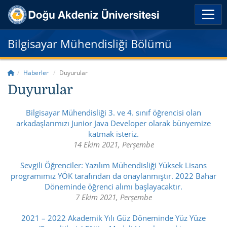
Bilgisayar Mühendisliği Bölümü
Haberler
Duyurular
Duyurular
Bilgisayar Mühendisliği 3. ve 4. sınıf öğrencisi olan
arkadaşlarımızı Junior Java Developer olarak bünyemize
katmak isteriz.
14 Ekim 2021, Perşembe
Sevgili Öğrenciler: Yazılım Mühendisliği Yüksek Lisans
programımız YÖK tarafından da onaylanmıştır. 2022 Bahar
Döneminde öğrenci alımı başlayacaktır.
7 Ekim 2021, Perşembe
2021 – 2022 Akademik Yılı Güz Döneminde Yüz Yüze