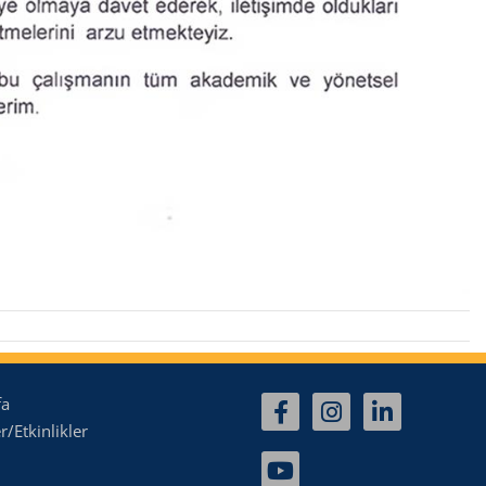
fa
/Etkinlikler