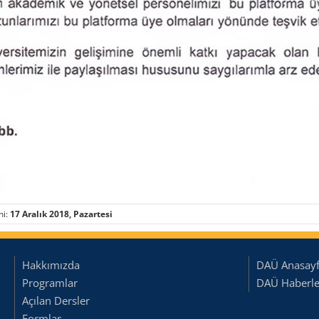
hi:
17 Aralık 2018, Pazartesi
Hakkımızda
DAÜ Anasay
Programlar
DAÜ Haberler
Açılan Dersler
Formlar