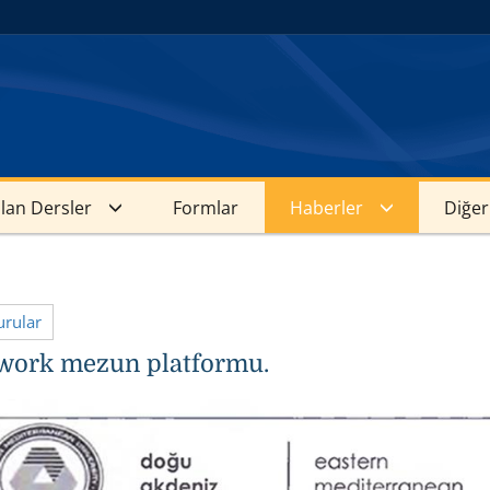
ılan Dersler
Formlar
Haberler
Diğer
rular
work mezun platformu.