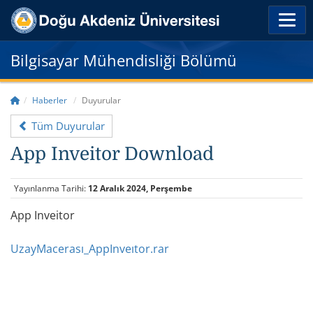
Bilgisayar Mühendisliği Bölümü
Haberler
Duyurular
Tüm Duyurular
App Inveitor Download
Yayınlanma Tarihi:
12 Aralık 2024, Perşembe
App Inveitor
UzayMacerası_AppInveıtor.rar