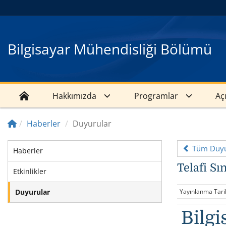
Bilgisayar Mühendisliği Bölümü
Hakkımızda
Programlar
Aç
Haberler
Duyurular
Tüm Duyu
Haberler
Telafi S
Etkinlikler
Duyurular
Yayınlanma Tari
Bilgi