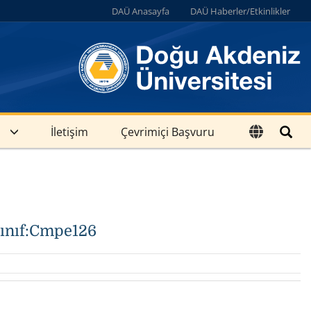
DAÜ Anasayfa
DAÜ Haberler/Etkinlikler
İletişim
Çevrimiçi Başvuru
Sınıf:Cmpe126