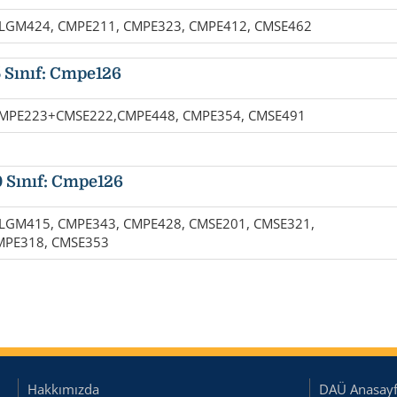
LGM424, CMPE211, CMPE323, CMPE412, CMSE462
5 Sınıf: Cmpe126
MPE223+CMSE222,CMPE448, CMPE354, CMSE491
0 Sınıf: Cmpe126
LGM415, CMPE343, CMPE428, CMSE201, CMSE321,
MPE318, CMSE353
Hakkımızda
DAÜ Anasay